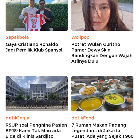
Sepakbola
Wolipop
Gaya Cristiano Ronaldo
Potret Wulan Guritno
Jadi Pemilik Klub Spanyol
Pamer Dewy Skin,
Bandingkan Dengan Wajah
Aslinya Dulu
detikJogja
detikFood
RSUP soal Penghina Pasien
7 Rumah Makan Padang
BPJS: Kami Tak Mau ada
Legendaris di Jakarta
Elda di Klinis Sardjito
Pusat, Ada yang Sejak 1960