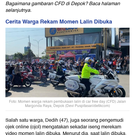
Bagaimana gambaran CFD di Depok? Baca halaman
selanjutnya.
Cerita Warga Rekam Momen Lalin Dibuka
Foto: Momen warga rekam pembukaan lalin di car free day (CFD) Jalan
Margonda Raya, Depok (Devi Puspitasari/detikcom)
Salah satu warga, Dedih (47), juga seorang pengemudi
ojek online (ojol) mengatakan sekadar iseng merekam
video momen lalin dibuka. Menurut dia, saat lalin dibuka,