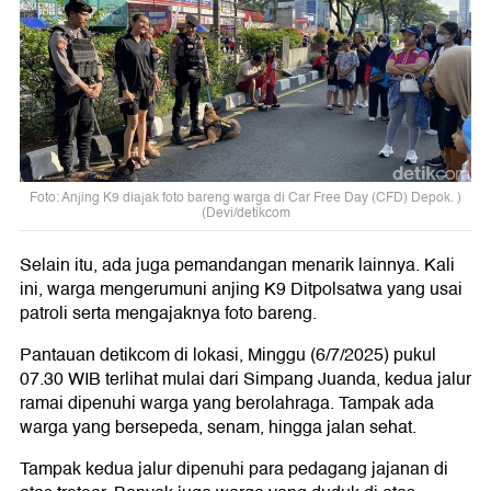
Foto: Anjing K9 diajak foto bareng warga di Car Free Day (CFD) Depok. )
(Devi/detikcom
Selain itu, ada juga pemandangan menarik lainnya. Kali
ini, warga mengerumuni anjing K9 Ditpolsatwa yang usai
patroli serta mengajaknya foto bareng.
Pantauan detikcom di lokasi, Minggu (6/7/2025) pukul
07.30 WIB terlihat mulai dari Simpang Juanda, kedua jalur
ramai dipenuhi warga yang berolahraga. Tampak ada
warga yang bersepeda, senam, hingga jalan sehat.
Tampak kedua jalur dipenuhi para pedagang jajanan di