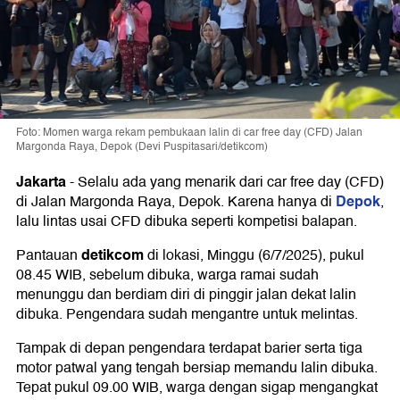
Foto: Momen warga rekam pembukaan lalin di car free day (CFD) Jalan
Margonda Raya, Depok (Devi Puspitasari/detikcom)
Jakarta
-
Selalu ada yang menarik dari car free day (CFD)
Depok
di Jalan Margonda Raya, Depok. Karena hanya di
,
lalu lintas usai CFD dibuka seperti kompetisi balapan.
detikcom
Pantauan
di lokasi, Minggu (6/7/2025), pukul
08.45 WIB, sebelum dibuka, warga ramai sudah
menunggu dan berdiam diri di pinggir jalan dekat lalin
dibuka. Pengendara sudah mengantre untuk melintas.
Tampak di depan pengendara terdapat barier serta tiga
motor patwal yang tengah bersiap memandu lalin dibuka.
Tepat pukul 09.00 WIB, warga dengan sigap mengangkat