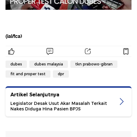
(ial/fca)
dubes
dubes malaysia
tkn prabowo-gibran
fit and proper test
dpr
Artikel Selanjutnya
Legislator Desak Usut Akar Masalah Terkait
Nakes Diduga Hina Pasien BPJS