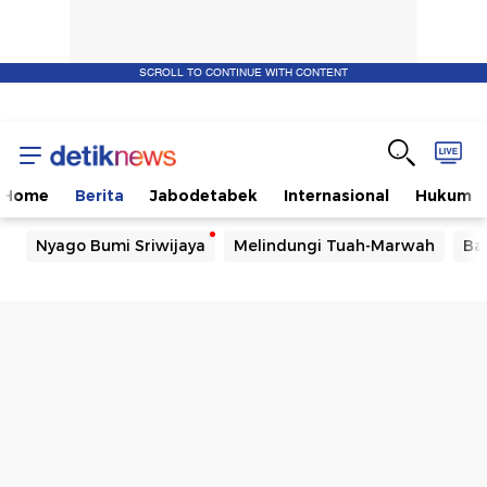
SCROLL TO CONTINUE WITH CONTENT
Home
Berita
Jabodetabek
Internasional
Hukum
Nyago Bumi Sriwijaya
Melindungi Tuah-Marwah
Ba