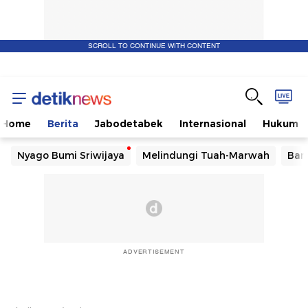
SCROLL TO CONTINUE WITH CONTENT
Home
Berita
Jabodetabek
Internasional
Hukum
Nyago Bumi Sriwijaya
Melindungi Tuah-Marwah
Ban
ADVERTISEMENT