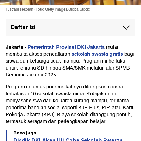
Ilustrasi sekolah (Foto: Getty Images/GlobalStock)
Daftar Isi
Syarat Sekolah Mitra
Jakarta
Pemerintah Provinsi DKI Jakarta
-
mulai
Syarat Peserta Didik
sekolah swasta gratis
membuka akses pendaftaran
bagi
Jadwal Pendaftaran SPMB Bersama 2025
siswa dari keluarga tidak mampu. Program ini berlaku
untuk jenjang SD hingga SMA/SMK melalui jalur SPMB
Cara Daftar Sekolah Swasta Gratis di Jakarta
Bersama Jakarta 2025.
Program ini untuk pertama kalinya diterapkan secara
terbatas di 40 sekolah swasta mitra. Kebijakan ini
menyasar siswa dari keluarga kurang mampu, terutama
penerima bantuan sosial seperti KJP Plus, PIP, atau Kartu
Pekerja Jakarta (KPJ). Biaya sekolah ditanggung penuh,
termasuk seragam dan perlengkapan belajar.
Baca juga:
Disdik DKI Akan Uji Coba Sekolah Swasta