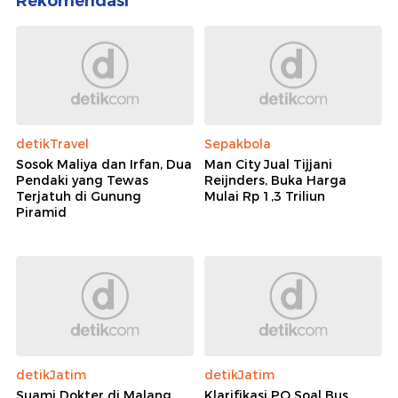
Rekomendasi
detikTravel
Sepakbola
Sosok Maliya dan Irfan, Dua
Man City Jual Tijjani
Pendaki yang Tewas
Reijnders, Buka Harga
Terjatuh di Gunung
Mulai Rp 1,3 Triliun
Piramid
detikJatim
detikJatim
Suami Dokter di Malang
Klarifikasi PO Soal Bus