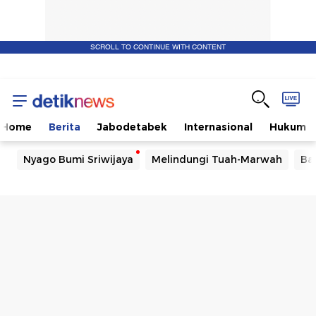
SCROLL TO CONTINUE WITH CONTENT
Home
Berita
Jabodetabek
Internasional
Hukum
Nyago Bumi Sriwijaya
Melindungi Tuah-Marwah
Ba