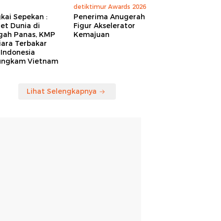
detiktimur Awards 2026
kai Sepekan :
Penerima Anugerah
et Dunia di
Figur Akselerator
gah Panas, KMP
Kemajuan
iara Terbakar
 Indonesia
ungkam Vietnam
Lihat Selengkapnya