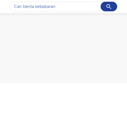
Cancel
Yang sedang ramai dicari
#1
data live draw sgp
#2
k-talk
#3
kebakaran
#4
prabowo
#5
gempa hari ini
Promoted
Terakhir yang dicari
Loading...