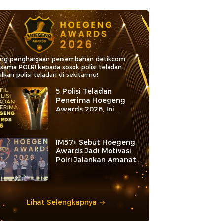
ang penghargaan persembahan detikcom
rsama POLRI kepada sosok polisi teladan.
lkan polisi teladan di sekitarmu!
5 Polisi Teladan
Penerima Hoegeng
Awards 2026, Ini
Kategori dan Kiprahnya
IM57+ Sebut Hoegeng
Awards Jadi Motivasi
Polri Jalankan Amanat
Konstitusi
Lihat Selengkapnya