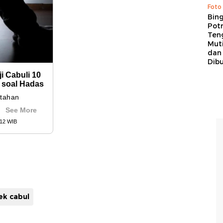
Foto
Bing
Potr
Ten
Mut
dan
Dib
ek cabul