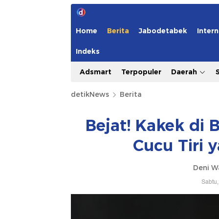
Home
Berita
Jabodetabek
Intern
Indeks
Adsmart
Terpopuler
Daerah
detikNews
Berita
Bejat! Kakek di 
Cucu Tiri 
Deni W
Sabtu,