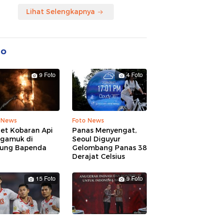
Lihat Selengkapnya
to
9 Foto
4 Foto
 News
Foto News
ret Kobaran Api
Panas Menyengat,
gamuk di
Seoul Diguyur
ung Bapenda
Gelombang Panas 38
Derajat Celsius
15 Foto
9 Foto