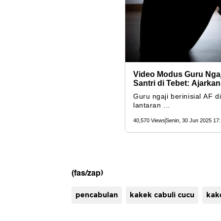
(fas/zap)
pencabulan
kakek cabuli cucu
kak