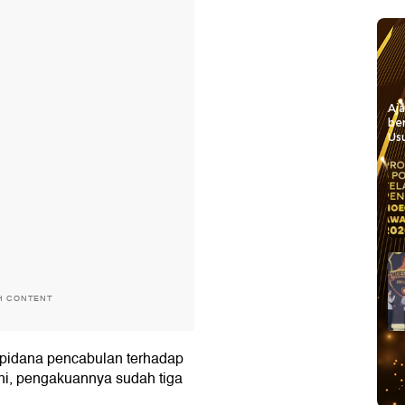
Aj
be
Usu
H CONTENT
 pidana pencabulan terhadap
uni, pengakuannya sudah tiga