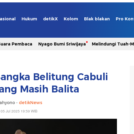
asional
Hukum
detikX
Kolom
Blak blakan
Pro Kon
Suara Pembaca
Nyago Bumi Sriwijaya
Melindungi Tuah-
Bangka Belitung Cabuli
yang Masih Balita
ahyono -
detikNews
 05 Jul 2025 19:59 WIB