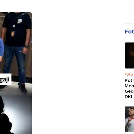
Fo
Foto
Pot
Men
Ged
DKI