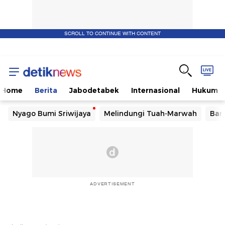
SCROLL TO CONTINUE WITH CONTENT
Home
Berita
Jabodetabek
Internasional
Hukum
Nyago Bumi Sriwijaya
Melindungi Tuah-Marwah
Ban
ADVERTISEMENT