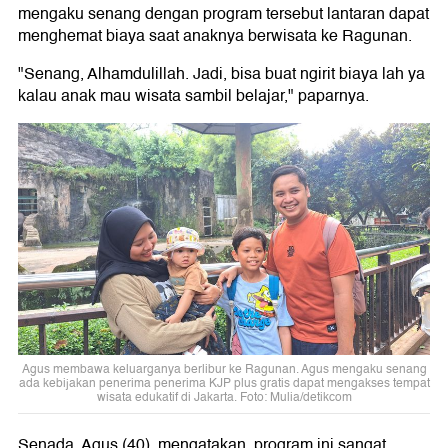
mengaku senang dengan program tersebut lantaran dapat
menghemat biaya saat anaknya berwisata ke Ragunan.
"Senang, Alhamdulillah. Jadi, bisa buat ngirit biaya lah ya
kalau anak mau wisata sambil belajar," paparnya.
Agus membawa keluarganya berlibur ke Ragunan. Agus mengaku senang
ada kebijakan penerima penerima KJP plus gratis dapat mengakses tempat
wisata edukatif di Jakarta. Foto: Mulia/detikcom
Senada, Agus (40), mengatakan, program ini sangat