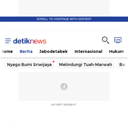
SCROLL TO CONTINUE WITH CONTENT
Home
Berita
Jabodetabek
Internasional
Hukum
Nyago Bumi Sriwijaya
Melindungi Tuah-Marwah
Ban
ADVERTISEMENT