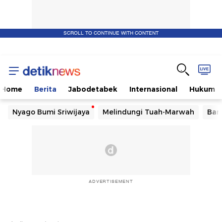
SCROLL TO CONTINUE WITH CONTENT
Home
Berita
Jabodetabek
Internasional
Hukum
Nyago Bumi Sriwijaya
Melindungi Tuah-Marwah
Ban
ADVERTISEMENT