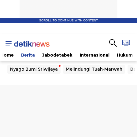
SCROLL TO CONTINUE WITH CONTENT
Home
Berita
Jabodetabek
Internasional
Hukum
Nyago Bumi Sriwijaya
Melindungi Tuah-Marwah
Ba