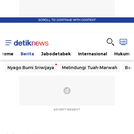
SCROLL TO CONTINUE WITH CONTENT
Home
Berita
Jabodetabek
Internasional
Hukum
Nyago Bumi Sriwijaya
Melindungi Tuah-Marwah
Ban
ADVERTISEMENT