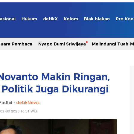
asional
Hukum
detikX
Kolom
Blak blakan
Pro Kon
Suara Pembaca
Nyago Bumi Sriwijaya
Melindungi Tuah-
ovanto Makin Ringan,
Politik Juga Dikurangi
Fadhil -
detikNews
02 Jul 2025 10:51 WIB