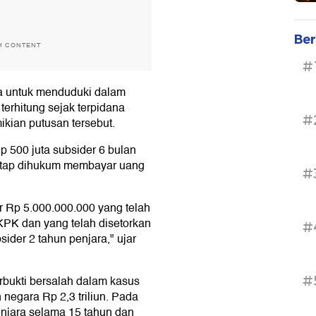
Ber
H CONTENT
#
a untuk menduduki dalam
terhitung sejak terpidana
#
kian putusan tersebut.
500 juta subsider 6 bulan
tetap dihukum membayar uang
#
 Rp 5.000.000.000 yang telah
 KPK dan yang telah disetorkan
#
ider 2 tahun penjara," ujar
#
rbukti bersalah dalam kasus
egara Rp 2,3 triliun. Pada
njara selama 15 tahun dan