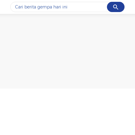
Cancel
Yang sedang ramai dicari
#1
piala presiden 2026
#2
prabowo
#3
gempa hari ini
#4
demo
#5
iran
Promoted
Terakhir yang dicari
Loading...