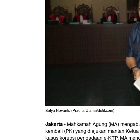
Setya Novanto (Pradita Utama/detikcom)
Jakarta
-
Mahkamah Agung (MA) mengabu
kembali (PK) yang diajukan mantan Ketu
kasus korupsi pengadaan e-KTP. MA meng