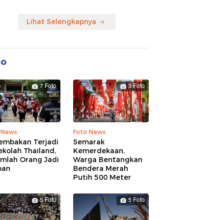
Lihat Selengkapnya
to
7 Foto
3 Foto
 News
Foto News
embakan Terjadi
Semarak
ekolah Thailand,
Kemerdekaan,
umlah Orang Jadi
Warga Bentangkan
ban
Bendera Merah
Putih 500 Meter
5 Foto
5 Foto