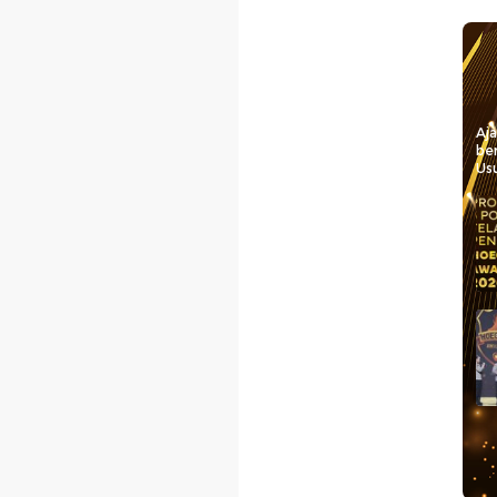
Aj
be
Usu