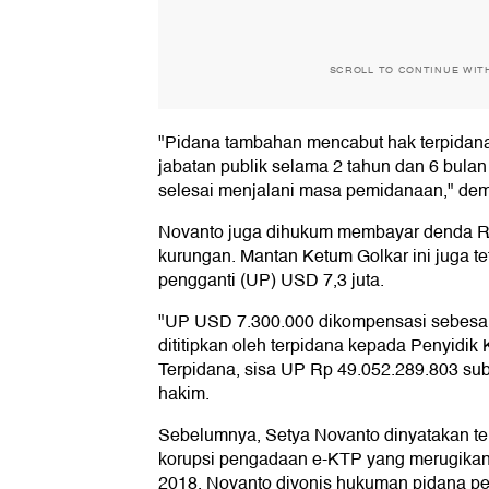
SCROLL TO CONTINUE WIT
"Pidana tambahan mencabut hak terpidan
jabatan publik selama 2 tahun dan 6 bulan 
selesai menjalani masa pemidanaan," demi
Novanto juga dihukum membayar denda Rp 
kurungan. Mantan Ketum Golkar ini juga 
pengganti (UP) USD 7,3 juta.
"UP USD 7.300.000 dikompensasi sebesar
dititipkan oleh terpidana kepada Penyidik
Terpidana, sisa UP Rp 49.052.289.803 subs
hakim.
Sebelumnya, Setya Novanto dinyatakan te
korupsi pengadaan e-KTP yang merugikan n
2018, Novanto divonis hukuman pidana pe