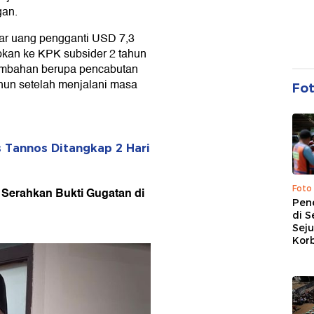
gan.
yar uang pengganti USD 7,3
tipkan ke KPK subsider 2 tahun
tambahan berupa pencabutan
hun setelah menjalani masa
Fo
s Tannos Ditangkap 2 Hari
Foto
 Serahkan Bukti Gugatan di
Pen
di S
Sej
Kor