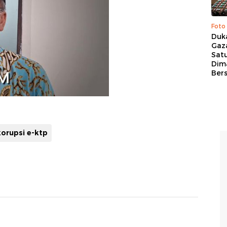
Foto
Duk
Gaz
Sat
Dim
Ber
korupsi e-ktp