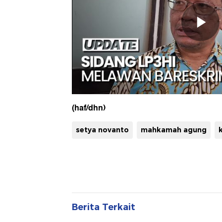
(haf/dhn)
setya novanto
mahkamah agung
Berita Terkait