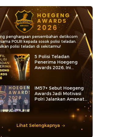
ang penghargaan persembahan detikcom
rsama POLRI kepada sosok polisi teladan.
lkan polisi teladan di sekitarmu!
5 Polisi Teladan
Penerima Hoegeng
Awards 2026, Ini
Kategori dan Kiprahnya
IM57+ Sebut Hoegeng
Awards Jadi Motivasi
Polri Jalankan Amanat
Konstitusi
Lihat Selengkapnya