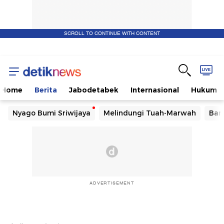
SCROLL TO CONTINUE WITH CONTENT
Home
Berita
Jabodetabek
Internasional
Hukum
Nyago Bumi Sriwijaya
Melindungi Tuah-Marwah
Ban
ADVERTISEMENT