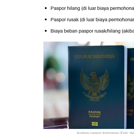
Paspor hilang (di luar biaya permohon
Paspor rusak (di luar biaya permohona
Biaya beban paspor rusak/hilang (akib
Ilustrasi paspor Indonesia (Foto: d