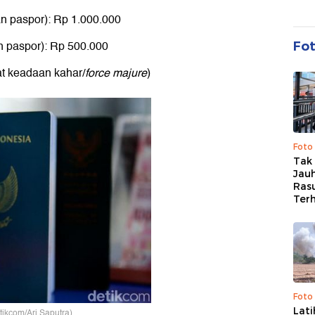
an paspor): Rp 1.000.000
n paspor): Rp 500.000
Fo
at keadaan kahar/
force majure
)
Foto
Tak 
Jauh
Ras
Ter
Foto
Lat
etikcom/Ari Saputra)