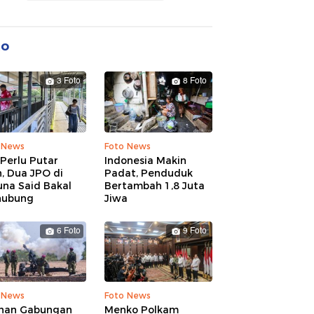
to
3 Foto
8 Foto
 News
Foto News
Perlu Putar
Indonesia Makin
, Dua JPO di
Padat, Penduduk
una Said Bakal
Bertambah 1,8 Juta
hubung
Jiwa
6 Foto
9 Foto
 News
Foto News
ihan Gabungan
Menko Polkam