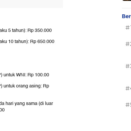
Ber
#
laku 5 tahun): Rp 350.000
laku 10 tahun): Rp 650.000
#
#
P) untuk WNI: Rp 100.00
) untuk orang asing: Rp
#
a hari yang sama (di luar
#
000