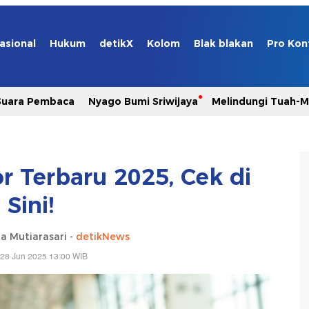
asional
Hukum
detikX
Kolom
Blak blakan
Pro Kon
Suara Pembaca
Nyago Bumi Sriwijaya
Melindungi Tuah-
r Terbaru 2025, Cek di
Sini!
a Mutiarasari -
detikNews
 28 Jun 2025 13:00 WIB