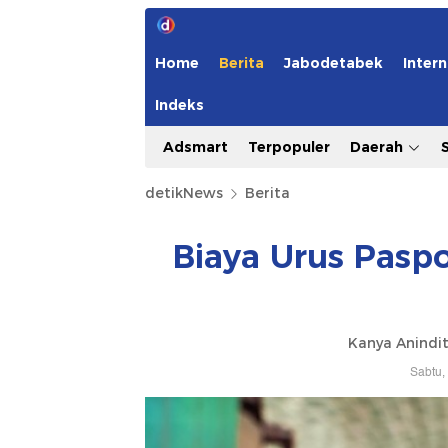
Home
Berita
Jabodetabek
Intern
Indeks
Adsmart
Terpopuler
Daerah
detikNews
Berita
Biaya Urus Paspo
Kanya Anindit
Sabtu,