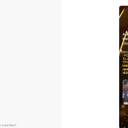
Aj
be
Usu
H CONTENT