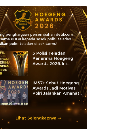
ang penghargaan persembahan detikcom
rsama POLRI kepada sosok polisi teladan.
lkan polisi teladan di sekitarmu!
5 Polisi Teladan
Penerima Hoegeng
Awards 2026, Ini
Kategori dan Kiprahnya
IM57+ Sebut Hoegeng
Awards Jadi Motivasi
Polri Jalankan Amanat
Konstitusi
Lihat Selengkapnya