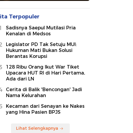
ita Terpopuler
1
Sadisnya Saepul Mutilasi Pria
Kenalan di Medsos
2
Legislator PD Tak Setuju MUI:
Hukuman Mati Bukan Solusi
Berantas Korupsi
3
128 Ribu Orang Ikut War Tiket
Upacara HUT RI di Hari Pertama,
Ada dari LN
4
Cerita di Balik 'Bencongan' Jadi
Nama Kelurahan
5
Kecaman dari Senayan ke Nakes
yang Hina Pasien BPJS
Lihat Selengkapnya