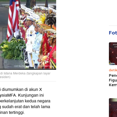
Fo
deti
i Istana Merdeka (tangkapan layar
Pen
esiden)
Figu
Kem
i diumumkan di akun X
ysiaMFA. Kunjungan ini
berkelanjutan kedua negara
 sudah erat dan telah lama
nan tertinggi.