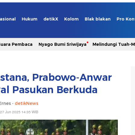
asional
Hukum
detikX
Kolom
Blak blakan
Pro Kon
Suara Pembaca
Nyago Bumi Sriwijaya
Melindungi Tuah-
Istana, Prabowo-Anwar
al Pasukan Berkuda
Ernes -
detikNews
 27 Jun 2025 14:35 WIB