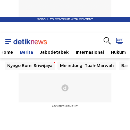
SCROLL TO CONTINUE WITH CONTENT
Home
Berita
Jabodetabek
Internasional
Hukum
Nyago Bumi Sriwijaya
Melindungi Tuah-Marwah
Ban
ADVERTISEMENT