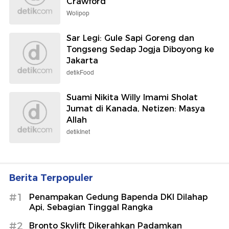
Crawford
Wolipop
Sar Legi: Gule Sapi Goreng dan
Tongseng Sedap Jogja Diboyong ke
Jakarta
detikFood
Suami Nikita Willy Imami Sholat
Jumat di Kanada, Netizen: Masya
Allah
detikInet
Berita Terpopuler
#1
Penampakan Gedung Bapenda DKI Dilahap
Api, Sebagian Tinggal Rangka
#2
Bronto Skylift Dikerahkan Padamkan