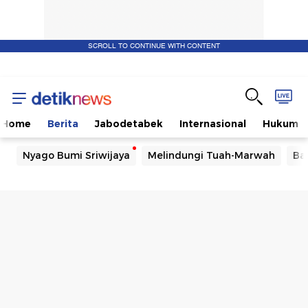
SCROLL TO CONTINUE WITH CONTENT
Home
Berita
Jabodetabek
Internasional
Hukum
Nyago Bumi Sriwijaya
Melindungi Tuah-Marwah
Ba