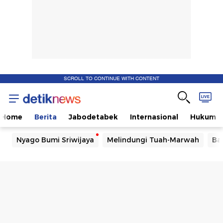
SCROLL TO CONTINUE WITH CONTENT
Home
Berita
Jabodetabek
Internasional
Hukum
Nyago Bumi Sriwijaya
Melindungi Tuah-Marwah
Ba