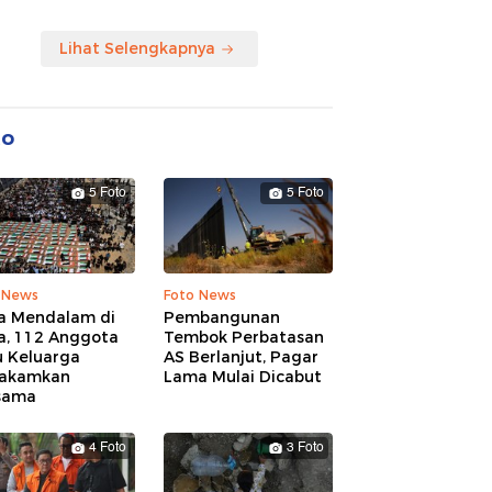
Lihat Selengkapnya
to
5 Foto
5 Foto
 News
Foto News
a Mendalam di
Pembangunan
a, 112 Anggota
Tembok Perbatasan
u Keluarga
AS Berlanjut, Pagar
akamkan
Lama Mulai Dicabut
sama
4 Foto
3 Foto