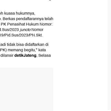
leh kuasa hukumnya,
. Berkas pendaftarannya telah
an PK Penasihat Hukum Nomor:
d.Sus/2023
juncto
Nomor
9/Pid.Sus/2023/PN.Skt.
di tidak bisa didaftarkan di
n PK) memang begitu," kata
detikJateng
dilansir
, Selasa