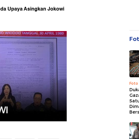
da Upaya Asingkan Jokowi
Fo
Foto
Duk
Gaz
Sat
Dim
Ber