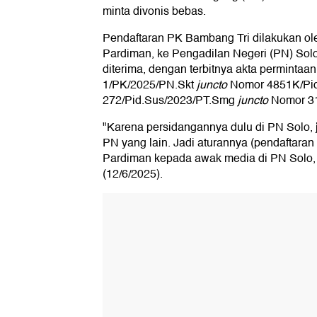
minta divonis bebas.
Pendaftaran PK Bambang Tri dilakukan o
Pardiman, ke Pengadilan Negeri (PN) Solo
diterima, dengan terbitnya akta perminta
1/PK/2025/PN.Skt
juncto
Nomor 4851K/Pi
272/Pid.Sus/2023/PT.Smg
juncto
Nomor 31
"Karena persidangannya dulu di PN Solo, ja
PN yang lain. Jadi aturannya (pendaftara
Pardiman kepada awak media di PN Solo, 
(12/6/2025).