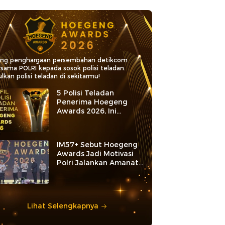
ang penghargaan persembahan detikcom
rsama POLRI kepada sosok polisi teladan.
lkan polisi teladan di sekitarmu!
5 Polisi Teladan
Penerima Hoegeng
Awards 2026, Ini
Kategori dan Kiprahnya
IM57+ Sebut Hoegeng
Awards Jadi Motivasi
Polri Jalankan Amanat
Konstitusi
Lihat Selengkapnya