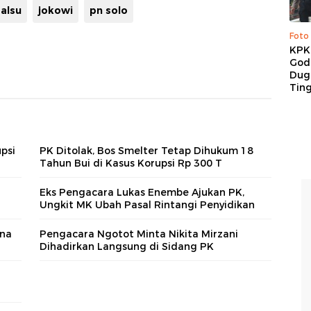
palsu
jokowi
pn solo
Foto
KPK 
God
Duga
Tin
psi
PK Ditolak, Bos Smelter Tetap Dihukum 18
Tahun Bui di Kasus Korupsi Rp 300 T
i
Eks Pengacara Lukas Enembe Ajukan PK,
Ungkit MK Ubah Pasal Rintangi Penyidikan
ana
Pengacara Ngotot Minta Nikita Mirzani
Dihadirkan Langsung di Sidang PK