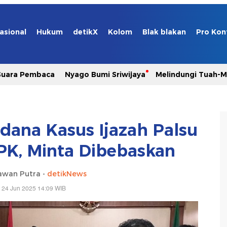
asional
Hukum
detikX
Kolom
Blak blakan
Pro Kon
Suara Pembaca
Nyago Bumi Sriwijaya
Melindungi Tuah-
dana Kasus Ijazah Palsu
PK, Minta Dibebaskan
iawan Putra -
detikNews
 24 Jun 2025 14:09 WIB