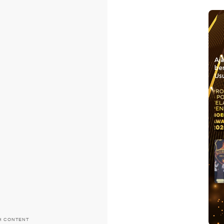
Aj
be
Usu
H CONTENT