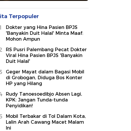
ita Terpopuler
1
Dokter yang Hina Pasien BPJS
'Banyakin Duit Halal' Minta Maaf:
Mohon Ampun
2
RS Pusri Palembang Pecat Dokter
Viral Hina Pasien BPJS 'Banyakin
Duit Halal'
3
Geger Mayat dalam Bagasi Mobil
di Grobogan, Diduga Bos Konter
HP yang Hilang
4
Rudy Tanoesoedibjo Absen Lagi,
KPK: Jangan Tunda-tunda
Penyidikan!
5
Mobil Terbakar di Tol Dalam Kota,
Lalin Arah Cawang Macet Malam
Ini