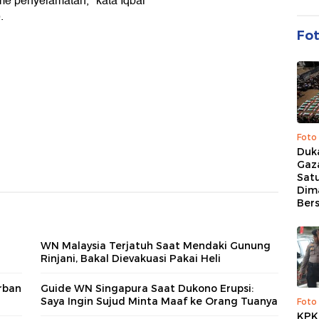
me penyelamatan," kata Iqbal
.
Fo
Foto
Duk
Gaz
Sat
Dim
Ber
WN Malaysia Terjatuh Saat Mendaki Gunung
Rinjani, Bakal Dievakuasi Pakai Heli
rban
Guide WN Singapura Saat Dukono Erupsi:
Saya Ingin Sujud Minta Maaf ke Orang Tuanya
Foto
KPK 