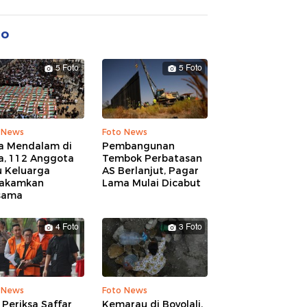
to
5 Foto
5 Foto
 News
Foto News
a Mendalam di
Pembangunan
a, 112 Anggota
Tembok Perbatasan
u Keluarga
AS Berlanjut, Pagar
akamkan
Lama Mulai Dicabut
sama
4 Foto
3 Foto
 News
Foto News
Periksa Saffar
Kemarau di Boyolali,