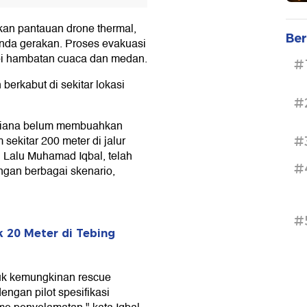
kan pantauan drone thermal,
Ber
anda gerakan. Proses evakuasi
i hambatan cuaca dan medan.
#
erkabut di sekitar lokasi
#
uliana belum membuahkan
 sekitar 200 meter di jalur
#
 Lalu Muhamad Iqbal, telah
#
ngan berbagai skenario,
#
 20 Meter di Tebing
uk kemungkinan rescue
engan pilot spesifikasi