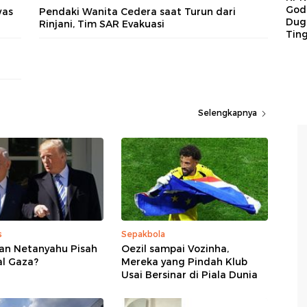
God
was
Pendaki Wanita Cedera saat Turun dari
Duga
Rinjani, Tim SAR Evakuasi
Tin
Selengkapnya
s
Sepakbola
an Netanyahu Pisah
Oezil sampai Vozinha,
al Gaza?
Mereka yang Pindah Klub
Usai Bersinar di Piala Dunia