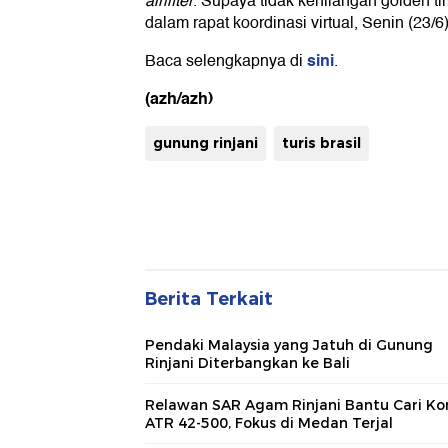
airlifter
. Supaya tidak kehilangan golden ti
dalam rapat koordinasi virtual, Senin (23/6)
sini
Baca selengkapnya di
.
(azh/azh)
gunung rinjani
turis brasil
Berita Terkait
Pendaki Malaysia yang Jatuh di Gunung
Rinjani Diterbangkan ke Bali
Relawan SAR Agam Rinjani Bantu Cari Ko
ATR 42-500, Fokus di Medan Terjal