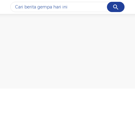
Cancel
Yang sedang ramai dicari
#1
data live draw sgp
#2
gempa hari ini
#3
prabowo
#4
iran
#5
demo
Promoted
Terakhir yang dicari
Loading...