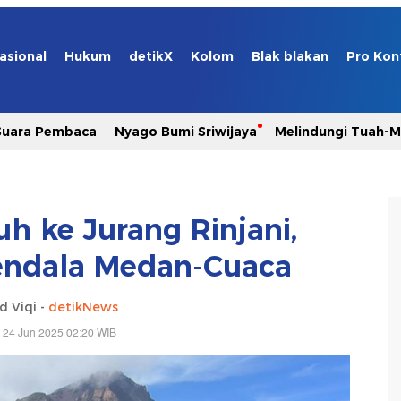
asional
Hukum
detikX
Kolom
Blak blakan
Pro Kon
Suara Pembaca
Nyago Bumi Sriwijaya
Melindungi Tuah-
tuh ke Jurang Rinjani,
endala Medan-Cuaca
 Viqi -
detikNews
 24 Jun 2025 02:20 WIB