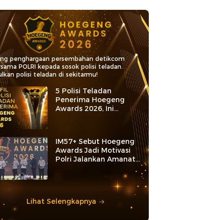
ang penghargaan persembahan detikcom
rsama POLRI kepada sosok polisi teladan.
lkan polisi teladan di sekitarmu!
5 Polisi Teladan
Penerima Hoegeng
Awards 2026, Ini
Kategori dan Kiprahnya
IM57+ Sebut Hoegeng
Awards Jadi Motivasi
Polri Jalankan Amanat
Konstitusi
Lihat Selengkapnya