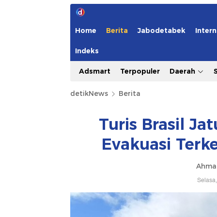
Home
Berita
Jabodetabek
Intern
Indeks
Adsmart
Terpopuler
Daerah
detikNews
Berita
Turis Brasil Ja
Evakuasi Terk
Ahmad
Selasa,