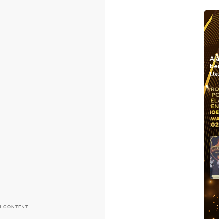
Aj
be
Usu
H CONTENT