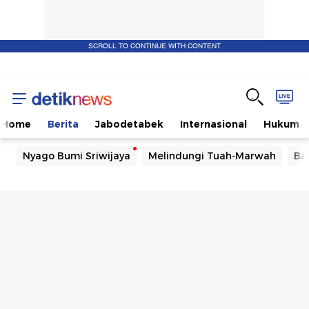
SCROLL TO CONTINUE WITH CONTENT
Home
Berita
Jabodetabek
Internasional
Hukum
Nyago Bumi Sriwijaya
Melindungi Tuah-Marwah
Ba