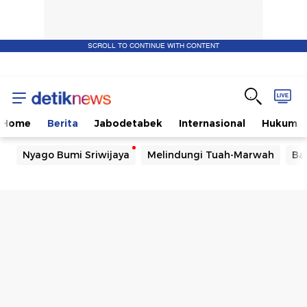
SCROLL TO CONTINUE WITH CONTENT
Home
Berita
Jabodetabek
Internasional
Hukum
Nyago Bumi Sriwijaya
Melindungi Tuah-Marwah
Ba