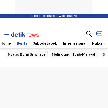
SCROLL TO CONTINUE WITH CONTENT
Home
Berita
Jabodetabek
Internasional
Hukum
Nyago Bumi Sriwijaya
Melindungi Tuah-Marwah
Ba