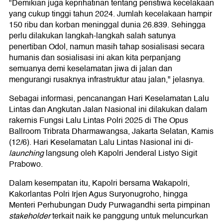
"Demikian juga keprihatinan tentang peristiwa kecelakaan
yang cukup tinggi tahun 2024. Jumlah kecelakaan hampir
150 ribu dan korban meninggal dunia 26.839. Sehingga
perlu dilakukan langkah-langkah salah satunya
penertiban Odol, namun masih tahap sosialisasi secara
humanis dan sosialisasi ini akan kita perpanjang
semuanya demi keselamatan jiwa di jalan dan
mengurangi rusaknya infrastruktur atau jalan," jelasnya.
Sebagai informasi, pencanangan Hari Keselamatan Lalu
Lintas dan Angkutan Jalan Nasional ini dilakukan dalam
rakernis Fungsi Lalu Lintas Polri 2025 di The Opus
Ballroom Tribrata Dharmawangsa, Jakarta Selatan, Kamis
(12/6). Hari Keselamatan Lalu Lintas Nasional ini di-
launching
langsung oleh Kapolri Jenderal Listyo Sigit
Prabowo.
Dalam kesempatan itu, Kapolri bersama Wakapolri,
Kakorlantas Polri Irjen Agus Suryonugroho, hingga
Menteri Perhubungan Dudy Purwagandhi serta pimpinan
stakeholder
terkait naik ke panggung untuk meluncurkan