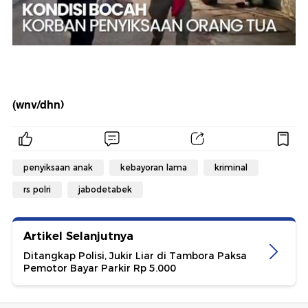
(wnv/dhn)
penyiksaan anak
kebayoran lama
kriminal
rs polri
jabodetabek
Artikel Selanjutnya
Ditangkap Polisi, Jukir Liar di Tambora Paksa
Pemotor Bayar Parkir Rp 5.000