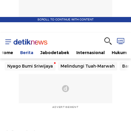
SCROLL TO CONTINUE WITH CONTENT
Home
Berita
Jabodetabek
Internasional
Hukum
Nyago Bumi Sriwijaya
Melindungi Tuah-Marwah
Ban
ADVERTISEMENT