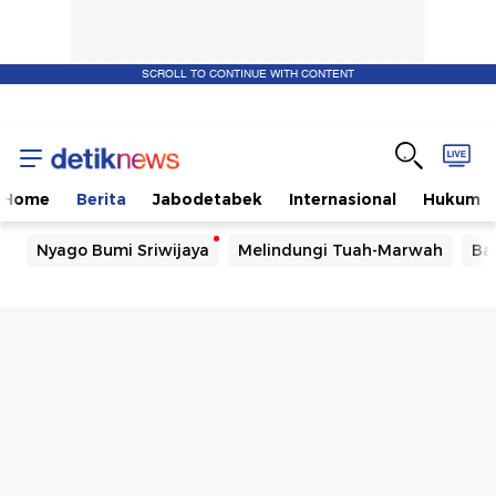
SCROLL TO CONTINUE WITH CONTENT
Home
Berita
Jabodetabek
Internasional
Hukum
Nyago Bumi Sriwijaya
Melindungi Tuah-Marwah
Ba