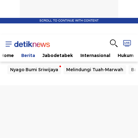
SCROLL TO CONTINUE WITH CONTENT
Home
Berita
Jabodetabek
Internasional
Hukum
Nyago Bumi Sriwijaya
Melindungi Tuah-Marwah
Ba