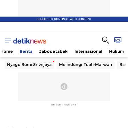
SCROLL TO CONTINUE WITH CONTENT
Home
Berita
Jabodetabek
Internasional
Hukum
Nyago Bumi Sriwijaya
Melindungi Tuah-Marwah
Ban
ADVERTISEMENT