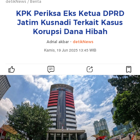
detikNews
Berita
KPK Periksa Eks Ketua DPRD
Jatim Kusnadi Terkait Kasus
Korupsi Dana Hibah
Adrial akbar -
detikNews
Kamis, 19 Jun 2025 13:45 WIB