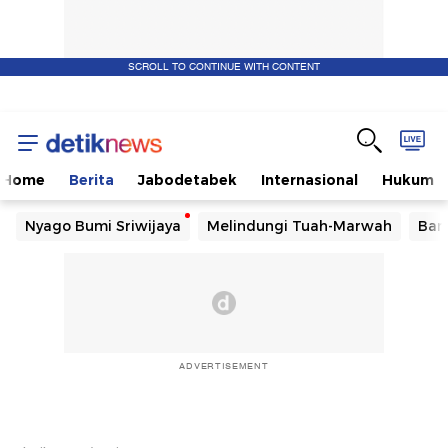
SCROLL TO CONTINUE WITH CONTENT
Home
Berita
Jabodetabek
Internasional
Hukum
Nyago Bumi Sriwijaya
Melindungi Tuah-Marwah
Ban
ADVERTISEMENT