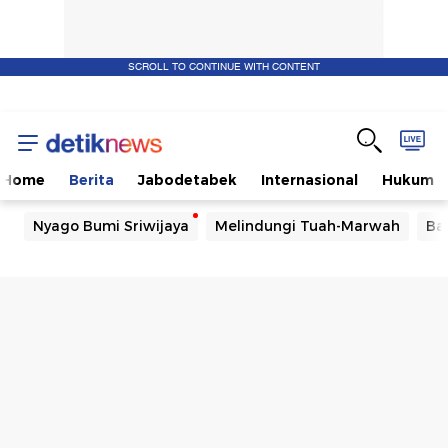
SCROLL TO CONTINUE WITH CONTENT
Home
Berita
Jabodetabek
Internasional
Hukum
Nyago Bumi Sriwijaya
Melindungi Tuah-Marwah
Ba