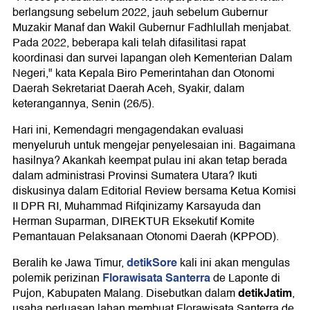
berlangsung sebelum 2022, jauh sebelum Gubernur
Muzakir Manaf dan Wakil Gubernur Fadhlullah menjabat.
Pada 2022, beberapa kali telah difasilitasi rapat
koordinasi dan survei lapangan oleh Kementerian Dalam
Negeri," kata Kepala Biro Pemerintahan dan Otonomi
Daerah Sekretariat Daerah Aceh, Syakir, dalam
keterangannya, Senin (26/5).
Hari ini, Kemendagri mengagendakan evaluasi
menyeluruh untuk mengejar penyelesaian ini. Bagaimana
hasilnya? Akankah keempat pulau ini akan tetap berada
dalam administrasi Provinsi Sumatera Utara? Ikuti
diskusinya dalam Editorial Review bersama Ketua Komisi
II DPR RI, Muhammad Rifqinizamy Karsayuda dan
Herman Suparman, DIREKTUR Eksekutif Komite
Pemantauan Pelaksanaan Otonomi Daerah (KPPOD).
detikSore
Beralih ke Jawa Timur,
kali ini akan mengulas
Florawisata Santerra
polemik perizinan
de Laponte di
detikJatim
Pujon, Kabupaten Malang. Disebutkan dalam
,
usaha perluasan lahan membuat Florawisata Santerra de