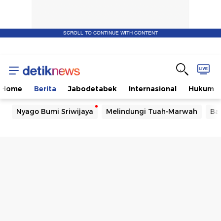
SCROLL TO CONTINUE WITH CONTENT
Home
Berita
Jabodetabek
Internasional
Hukum
Nyago Bumi Sriwijaya
Melindungi Tuah-Marwah
Ba