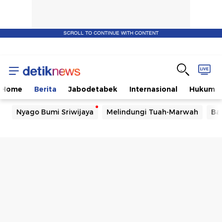
SCROLL TO CONTINUE WITH CONTENT
Home
Berita
Jabodetabek
Internasional
Hukum
Nyago Bumi Sriwijaya
Melindungi Tuah-Marwah
Ba