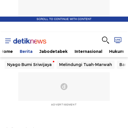
SCROLL TO CONTINUE WITH CONTENT
Home
Berita
Jabodetabek
Internasional
Hukum
Nyago Bumi Sriwijaya
Melindungi Tuah-Marwah
Ban
ADVERTISEMENT