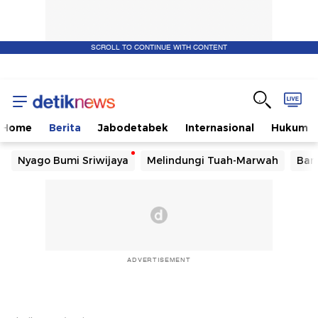
SCROLL TO CONTINUE WITH CONTENT
Home
Berita
Jabodetabek
Internasional
Hukum
Nyago Bumi Sriwijaya
Melindungi Tuah-Marwah
Ban
ADVERTISEMENT