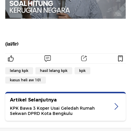
(ial/lir)
lelang kpk
hasil lelang kpk
kpk
kasus heli aw 101
Artikel Selanjutnya
KPK Bawa 3 Koper Usai Geledah Rumah
Sekwan DPRD Kota Bengkulu