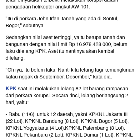
telah dinyatakan terbukti melakukan korupsi dalam
pengadaan helikopter angkut AW-101.
"Itu di perkara John Irfan, tanah yang ada di Sentul,
Bogor," sebutnya.
Sedangkan nilai aset tertinggi, yaitu berupa tanah dan
bangunan dengan nilai limit Rp 16.978.428.000, belum
laku dilelang KPK. Aset itu nantinya akan kembali
dilelang.
"Oh iya, itu belum laku. Nanti kita lelang lagi kemungkinan
kalau nggak di September, Desember," kata dia.
KPK
saat ini melakukan lelang 82 lot barang rampasan
dari perkara korupsi. Secara rinci, lelang berlangsung 2
hari, yaitu:
- Rabu (11/6), untuk 12 daerah, yakni KPKNL Jakarta III
(22 Lot), KPKNL Bandung (8 Lot), KPKNL Bogor (5 Lot),
KPKNL Yogyakarta (4 Lot),KPKNL Palembang (3 Lot),
KPKNL Pekanbaru (2 Lot), KPKNL Dumai (1 Lot), KPKNL