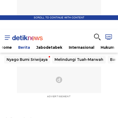
SCROLL TO CONTINUE WITH CONTENT
Home
Berita
Jabodetabek
Internasional
Hukum
Nyago Bumi Sriwijaya
Melindungi Tuah-Marwah
Ban
ADVERTISEMENT