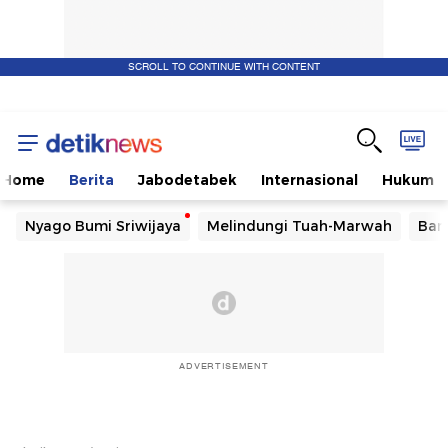
SCROLL TO CONTINUE WITH CONTENT
Home
Berita
Jabodetabek
Internasional
Hukum
Nyago Bumi Sriwijaya
Melindungi Tuah-Marwah
Ban
ADVERTISEMENT