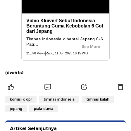
(dwr/rfs)
komisi x dpr
timnas indonesia
timnas kalah
jepang
piala dunia
Artikel Selanjutnya