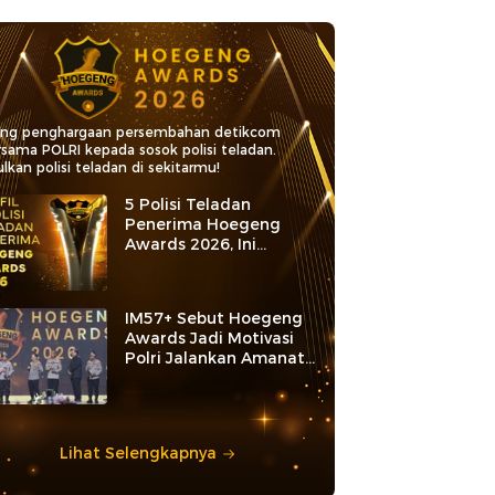
ang penghargaan persembahan detikcom
rsama POLRI kepada sosok polisi teladan.
lkan polisi teladan di sekitarmu!
5 Polisi Teladan
Penerima Hoegeng
Awards 2026, Ini
Kategori dan Kiprahnya
IM57+ Sebut Hoegeng
Awards Jadi Motivasi
Polri Jalankan Amanat
Konstitusi
Lihat Selengkapnya