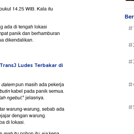
pukul 14.25 WIB. Kala itu
Ber
ng ada di tengah lokasi
#
empat panik dan berhamburan
sa dikendalikan.
#
#
ransJ Ludes Terbakar di
#
i
dalem
pun masih ada pekerja
butin
kabel pada panik semua.
ah
ngebul
," jelasnya.
#
kitar warung-warung, sebab ada
ejajar dengan warung.
 di lokasi.
am
mah
itu pohon itu
aja
kena,