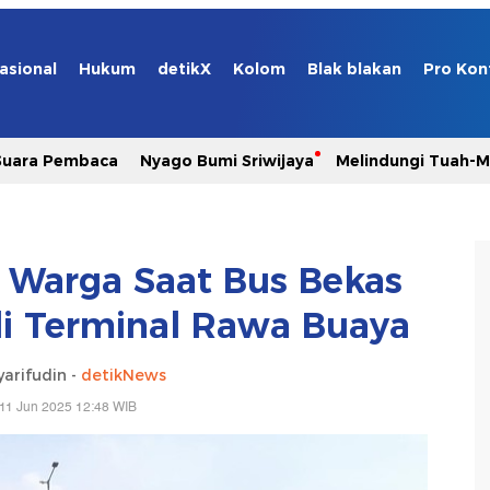
asional
Hukum
detikX
Kolom
Blak blakan
Pro Kon
Suara Pembaca
Nyago Bumi Sriwijaya
Melindungi Tuah-
n Warga Saat Bus Bekas
di Terminal Rawa Buaya
yarifudin -
detikNews
11 Jun 2025 12:48 WIB