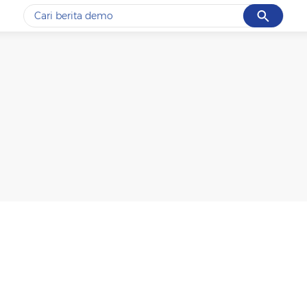
Cancel
Yang sedang ramai dicari
#1
gempa hari ini
#2
gempa
#3
iran
#4
demo
#5
prabowo
Promoted
Terakhir yang dicari
Loading...