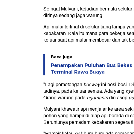
Seingat Mulyani, kejadian bermula sekitar 
dirinya sedang jaga warung.
Api mulai terlihat di sekitar tiang lampu ya
kebakaran. Kala itu mana para pekerja s
keluar saat api mulai membesar dan tak bi
Baca juga:
Penampakan Puluhan Bus Bekas T
Terminal Rawa Buaya
"Lagi pemotongan
busway
ini besi-besi. D
tadinya, pada keluar semua. Ada yang
nya
Orang warung pada
ngamanin
diri asep
ud
Mulyani khawatir api menjalar ke area se
pohon yang hampir dilalap api berada di s
Beruntunya pemadam kebakaran segera tiba
"Hampir kalau
gak
buru-buru ada pemad