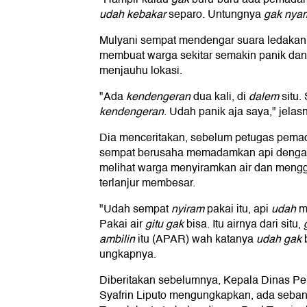
udah
kebakar
separo. Untungnya
gak nya
Mulyani sempat mendengar suara ledakan 
membuat warga sekitar semakin panik dan
menjauhu lokasi.
"Ada
kendengeran
dua kali, di
dalem
situ.
kendengeran
. Udah panik aja saya," jelas
Dia menceritakan, sebelum petugas pema
sempat berusaha memadamkan api dengan
melihat warga menyiramkan air dan men
terlanjur membesar.
"Udah sempat
nyiram
pakai itu, api
udah
m
Pakai air
gitu gak
bisa. Itu airnya dari situ,
ambilin
itu (APAR) wah katanya
udah gak
b
ungkapnya.
Diberitakan sebelumnya, Kepala Dinas Pe
Syafrin Liputo mengungkapkan, ada seba