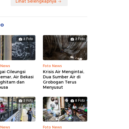
Lihat Selengkapnya
to
3 Foto
3 Foto
 News
Foto News
ai Cileungsi
Krisis Air Mengintai,
emar, Air Bekasi
Dua Sumber Air di
ghitam dan
Grobogan Terus
busa
Menyusut
3 Foto
8 Foto
 News
Foto News