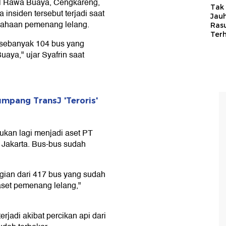
nal Rawa Buaya, Cengkareng,
Tak 
 insiden tersebut terjadi saat
Jauh
sahaan pemenang lelang.
Ras
Ter
i sebanyak 104 bus yang
uaya," ujar Syafrin saat
mpang TransJ 'Teroris'
ukan lagi menjadi aset PT
I Jakarta. Bus-bus sudah
gian dari 417 bus yang sudah
aset pemenang lelang,"
jadi akibat percikan api dari