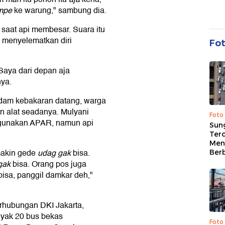
mpe
ke warung," sambung dia.
saat api membesar. Suara itu
 menyelematkan diri
Fo
 Saya dari depan aja
nya.
dam kebakaran datang, warga
 alat seadanya. Mulyani
Foto
ggunakan APAR, namun api
Sung
Terc
Men
akin gede
udag gak
bisa.
Ber
gak
bisa. Orang pos juga
isa, panggil damkar deh,"
rhubungan DKI Jakarta,
nyak 20 bus bekas
Foto