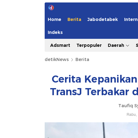
Home
Berita
Jabodetabek
Intern
Indeks
Adsmart
Terpopuler
Daerah
detikNews
Berita
Cerita Kepanika
TransJ Terbakar 
Taufiq S
Rabu, 