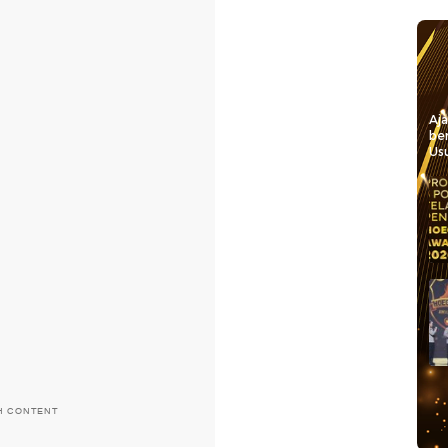
Aj
be
Usu
H CONTENT