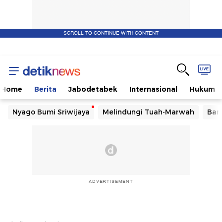
SCROLL TO CONTINUE WITH CONTENT
Home
Berita
Jabodetabek
Internasional
Hukum
Nyago Bumi Sriwijaya
Melindungi Tuah-Marwah
Ban
ADVERTISEMENT