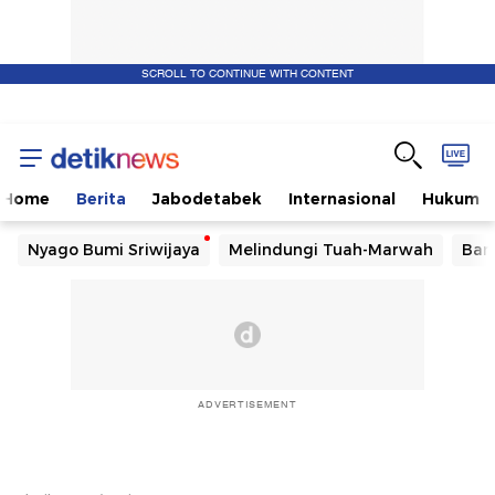
SCROLL TO CONTINUE WITH CONTENT
Home
Berita
Jabodetabek
Internasional
Hukum
Nyago Bumi Sriwijaya
Melindungi Tuah-Marwah
Ban
ADVERTISEMENT