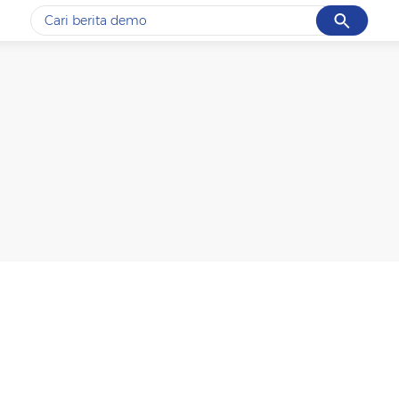
Cancel
Yang sedang ramai dicari
#1
gempa hari ini
#2
gempa
#3
iran
#4
demo
#5
prabowo
Promoted
Terakhir yang dicari
Loading...