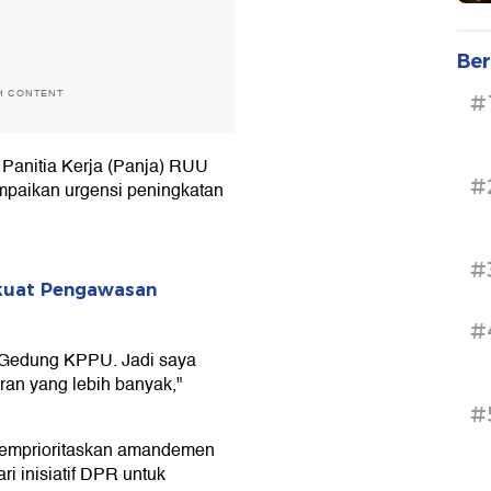
Ber
H CONTENT
#
 Panitia Kerja (Panja) RUU
#
aikan urgensi peningkatan
#
rkuat Pengawasan
#
g Gedung KPPU. Jadi saya
n yang lebih banyak,"
#
 memprioritaskan amandemen
i inisiatif DPR untuk