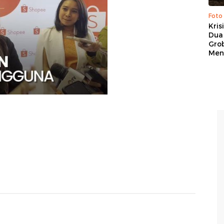
Foto
Kris
Dua 
Gro
Men