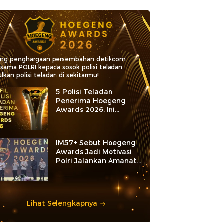
ang penghargaan persembahan detikcom
rsama POLRI kepada sosok polisi teladan.
lkan polisi teladan di sekitarmu!
5 Polisi Teladan
Penerima Hoegeng
Awards 2026, Ini
Kategori dan Kiprahnya
IM57+ Sebut Hoegeng
Awards Jadi Motivasi
Polri Jalankan Amanat
Konstitusi
Lihat Selengkapnya