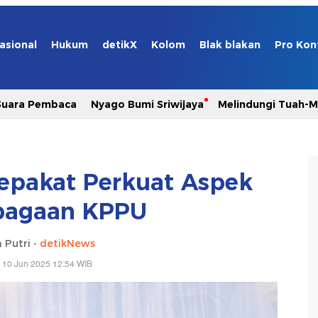
asional
Hukum
detikX
Kolom
Blak blakan
Pro Kon
Suara Pembaca
Nyago Bumi Sriwijaya
Melindungi Tuah-
epakat Perkuat Aspek
bagaan KPPU
 Putri -
detikNews
 10 Jun 2025 12:54 WIB