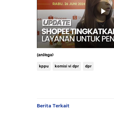
(anl/ega)
kppu
komisi vi dpr
dpr
Berita Terkait