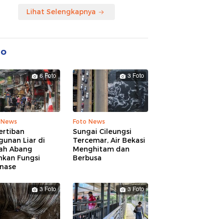
Lihat Selengkapnya
to
6 Foto
3 Foto
 News
Foto News
ertiban
Sungai Cileungsi
unan Liar di
Tercemar, Air Bekasi
ah Abang
Menghitam dan
hkan Fungsi
Berbusa
inase
3 Foto
3 Foto