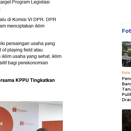
target Program Legislasi
.
lalu di Komisi VI DPR. DPR
lam menciptakan iklim
Fo
iki persaingan usaha yang
of playing field atau
klim usaha yang sehat, iklim
sitif bagi perekonomian
Foto
Pen
ersama KPPU Tingkatkan
Bang
Tan
Puli
Dra