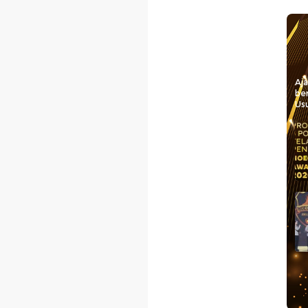
Aj
be
Usu