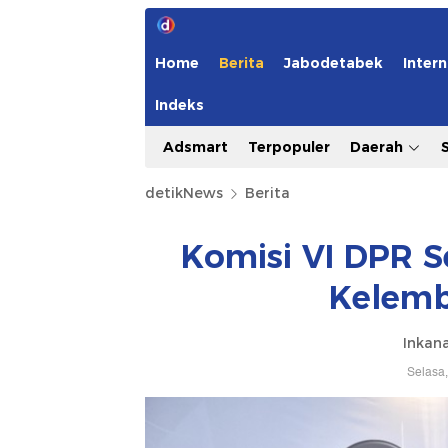
Home
Berita
Jabodetabek
Intern
Indeks
Adsmart
Terpopuler
Daerah
detikNews
Berita
Komisi VI DPR S
Kelem
Inkana
Selasa,