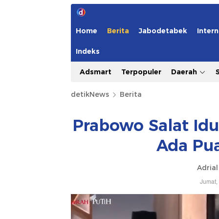
Home
Berita
Jabodetabek
Intern
Indeks
Adsmart
Terpopuler
Daerah
detikNews
Berita
Prabowo Salat Idul
Ada Pua
Adrial
Jumat,