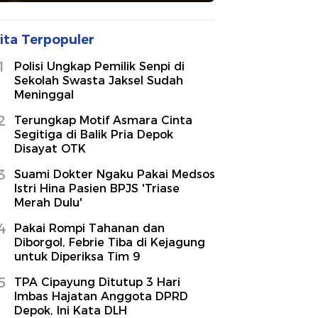
ita Terpopuler
1
Polisi Ungkap Pemilik Senpi di
Sekolah Swasta Jaksel Sudah
Meninggal
2
Terungkap Motif Asmara Cinta
Segitiga di Balik Pria Depok
Disayat OTK
3
Suami Dokter Ngaku Pakai Medsos
Istri Hina Pasien BPJS 'Triase
Merah Dulu'
4
Pakai Rompi Tahanan dan
Diborgol, Febrie Tiba di Kejagung
untuk Diperiksa Tim 9
5
TPA Cipayung Ditutup 3 Hari
Imbas Hajatan Anggota DPRD
Depok, Ini Kata DLH