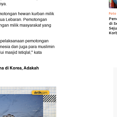
nya.
motongan hewan kurban milik
Foto
edua Lebaran. Pemotongan
Pen
di S
ngan milik masyarakat yang
Sej
Kor
a pelaksanaan pemotongan
nesia dan juga para muslimin
masjid Istiqlal," kata
dha di Korea, Adakah