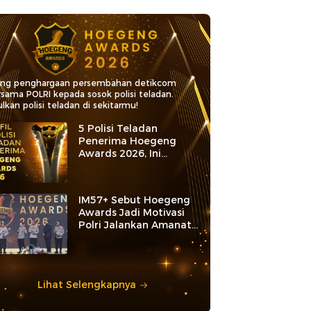
ang penghargaan persembahan detikcom
rsama POLRI kepada sosok polisi teladan.
lkan polisi teladan di sekitarmu!
5 Polisi Teladan
Penerima Hoegeng
Awards 2026, Ini
Kategori dan Kiprahnya
IM57+ Sebut Hoegeng
Awards Jadi Motivasi
Polri Jalankan Amanat
Konstitusi
Lihat Selengkapnya