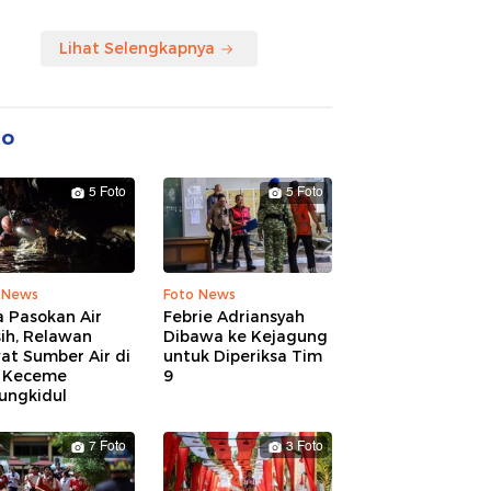
Lihat Selengkapnya
to
5 Foto
5 Foto
 News
Foto News
 Pasokan Air
Febrie Adriansyah
ih, Relawan
Dibawa ke Kejagung
at Sumber Air di
untuk Diperiksa Tim
 Keceme
9
ungkidul
7 Foto
3 Foto