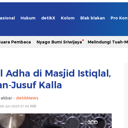
asional
Hukum
detikX
Kolom
Blak blakan
Pro Kon
Suara Pembaca
Nyago Bumi Sriwijaya
Melindungi Tuah-
 Adha di Masjid Istiqlal,
n-Jusuf Kalla
 akbar -
detikNews
 06 Jun 2025 07:04 WIB