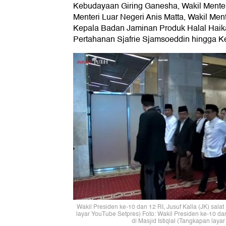
Kebudayaan Giring Ganesha, Wakil Menter
Menteri Luar Negeri Anis Matta, Wakil Men
Kepala Badan Jaminan Produk Halal Haika
Pertahanan Sjafrie Sjamsoeddin hingga 
Wakil Presiden ke-10 dan 12 RI, Jusuf Kalla (JK) salat 
layar YouTube Setpres) Foto: Wakil Presiden ke-10 dan 
di Masjid Istiqlal (Tangkapan laya