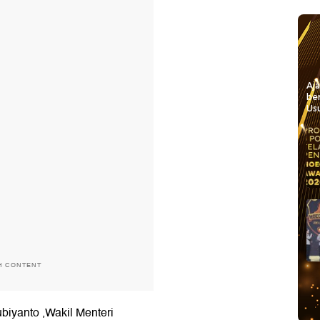
Aj
be
Usu
H CONTENT
biyanto ,Wakil Menteri