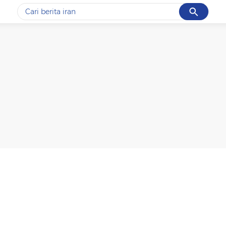
Cancel
Yang sedang ramai dicari
#1
piala presiden 2026
#2
prabowo
#3
gempa hari ini
#4
demo
#5
iran
Promoted
Terakhir yang dicari
Loading...