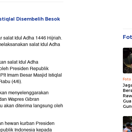
stiqlal Disembelih Besok
Fo
 salat Idul Adha 1446 Hijriah.
elaksanakan salat Idul Adha
an salat Idul Adha
 oleh Presiden Republik
lt Imam Besar Masjid Istiqlal
Foto
abu (4/6).
Jaga
Bers
akan menyelenggarakan
Raw
dan Wapres Gibran
Gua
 akan diterima langsung oleh
Gun
ahan hewan kurban Presiden
epublik Indonesia kepada