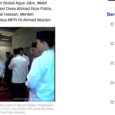
i Sosial Agus Jabo, Wakil
teri Desa Ahmad Riza Patria,
l Hassan, Menteri
Ber
Ketua MPR RI Ahmad Muzani.
#
#
#
#
#
Idul Adha di Masjid Istiqlal (Tangkapan
12 RI, Jusuf Kalla (JK) salat Idul Adha
r YouTube Setpres)