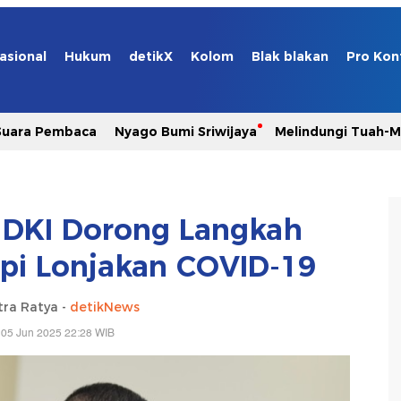
asional
Hukum
detikX
Kolom
Blak blakan
Pro Kon
Suara Pembaca
Nyago Bumi Sriwijaya
Melindungi Tuah-
DKI Dorong Langkah
api Lonjakan COVID-19
ra Ratya -
detikNews
 05 Jun 2025 22:28 WIB