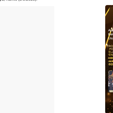
Aj
be
Usu