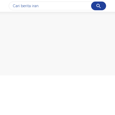
Cancel
Yang sedang ramai dicari
#1
data live draw sgp
#2
kebakaran
#3
prabowo
#4
iran
#5
gempa hari ini
Promoted
Terakhir yang dicari
Loading...