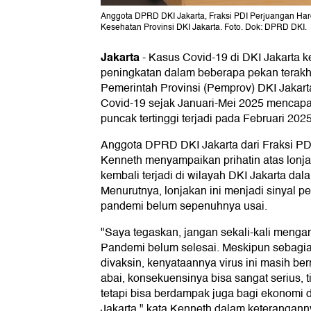
Anggota DPRD DKI Jakarta, Fraksi PDI Perjuangan Har
Kesehatan Provinsi DKI Jakarta. Foto. Dok: DPRD DKI.
Jakarta
-
Kasus Covid-19 di DKI Jakarta 
peningkatan dalam beberapa pekan terakhi
Pemerintah Provinsi (Pemprov) DKI Jakart
Covid-19 sejak Januari-Mei 2025 mencapai
puncak tertinggi terjadi pada Februari 2025
Anggota DPRD DKI Jakarta dari Fraksi PD
Kenneth menyampaikan prihatin atas lonj
kembali terjadi di wilayah DKI Jakarta dal
Menurutnya, lonjakan ini menjadi sinyal p
pandemi belum sepenuhnya usai.
"Saya tegaskan, jangan sekali-kali mengan
Pandemi belum selesai. Meskipun sebagi
divaksin, kenyataannya virus ini masih ber
abai, konsekuensinya bisa sangat serius, 
tetapi bisa berdampak juga bagi ekonomi da
Jakarta," kata Kenneth dalam keterangann