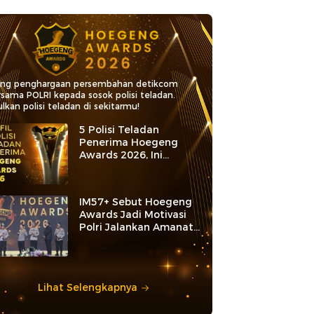
ang penghargaan persembahan detikcom
rsama POLRI kepada sosok polisi teladan.
lkan polisi teladan di sekitarmu!
5 Polisi Teladan
Penerima Hoegeng
Awards 2026, Ini
Kategori dan Kiprahnya
IM57+ Sebut Hoegeng
Awards Jadi Motivasi
Polri Jalankan Amanat
Konstitusi
Lihat Selengkapnya