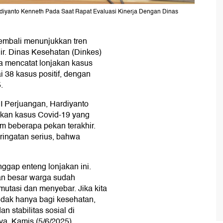
diyanto Kenneth Pada Saat Rapat Evaluasi Kinerja Dengan Dinas
kembali menunjukkan tren
r. Dinas Kesehatan (Dinkes)
a mencatat lonjakan kasus
 38 kasus positif, dengan
.
I Perjuangan, Hardiyanto
akan kasus Covid-19 yang
am beberapa pekan terakhir.
eringatan serius, bahwa
ggap enteng lonjakan ini.
an besar warga sudah
mutasi dan menyebar. Jika kita
tidak hanya bagi kesehatan,
n stabilitas sosial di
ya, Kamis (5/6/2025).