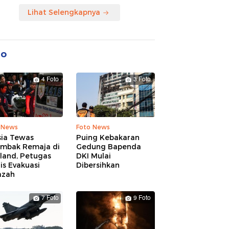
Lihat Selengkapnya
to
4 Foto
3 Foto
 News
Foto News
sia Tewas
Puing Kebakaran
embak Remaja di
Gedung Bapenda
land, Petugas
DKI Mulai
is Evakuasi
Dibersihkan
azah
7 Foto
9 Foto