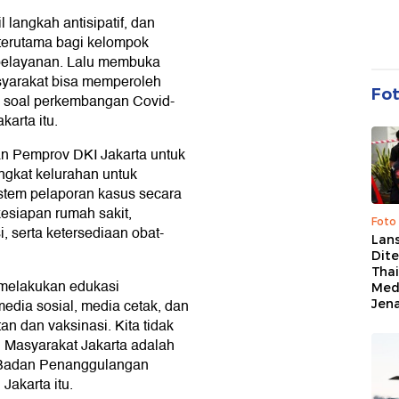
langkah antisipatif, dan
 terutama bagi kelompok
r pelayanan. Lalu membuka
syarakat bisa memperoleh
Fo
ya soal perkembangan Covid-
arta itu.
n Pemprov DKI Jakarta untuk
ngkat kelurahan untuk
tem pelaporan kasus secara
kesiapan rumah sakit,
Foto
i, serta ketersediaan obat-
Lan
Dit
Thai
 melakukan edukasi
Med
edia sosial, media cetak, dan
Jen
an dan vaksinasi. Kita tidak
 Masyarakat Jakarta adalah
la Badan Penanggulangan
akarta itu.