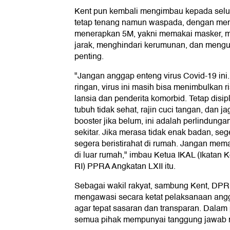
Kent pun kembali mengimbau kepada selur
tetap tenang namun waspada, dengan men
menerapkan 5M, yakni memakai masker, m
jarak, menghindari kerumunan, dan mengur
penting.
"Jangan anggap enteng virus Covid-19 ini
ringan, virus ini masih bisa menimbulkan ri
lansia dan penderita komorbid. Tetap disip
tubuh tidak sehat, rajin cuci tangan, dan j
booster jika belum, ini adalah perlindungan
sekitar. Jika merasa tidak enak badan, sege
segera beristirahat di rumah. Jangan memak
di luar rumah," imbau Ketua IKAL (Ikatan
RI) PPRA Angkatan LXII itu.
Sebagai wakil rakyat, sambung Kent, DPR
mengawasi secara ketat pelaksanaan an
agar tepat sasaran dan transparan. Dalam
semua pihak mempunyai tanggung jawab mo