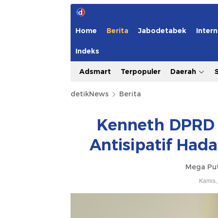
Home
Berita
Jabodetabek
Intern
Indeks
Adsmart
Terpopuler
Daerah
detikNews
Berita
Kenneth DPRD 
Antisipatif Had
Mega Put
Kamis,