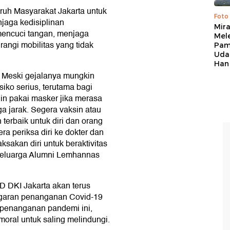
uh Masyarakat Jakarta untuk
Foto
jaga kedisiplinan
Mir
encuci tangan, menjaga
Mel
angi mobilitas yang tidak
Pam
Uda
Han
. Meski gejalanya mungkin
siko serius, terutama bagi
lin pakai masker jika merasa
aga jarak. Segera vaksin atau
 terbaik untuk diri dan orang
ra periksa diri ke dokter dan
sakan diri untuk beraktivitas
 Keluarga Alumni Lemhannas
D DKI Jakarta akan terus
ggaran penanganan Covid-19
 penanganan pandemi ini,
ral untuk saling melindungi.