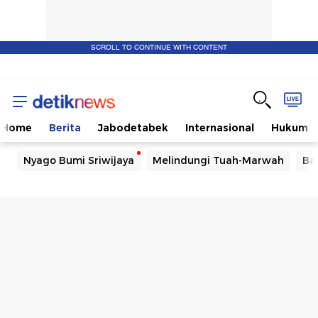
SCROLL TO CONTINUE WITH CONTENT
Home
Berita
Jabodetabek
Internasional
Hukum
Nyago Bumi Sriwijaya
Melindungi Tuah-Marwah
Ba