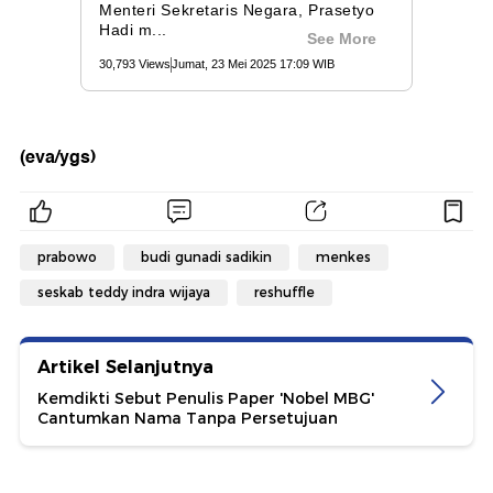
(eva/ygs)
prabowo
budi gunadi sadikin
menkes
seskab teddy indra wijaya
reshuffle
Artikel Selanjutnya
Kemdikti Sebut Penulis Paper 'Nobel MBG'
Cantumkan Nama Tanpa Persetujuan