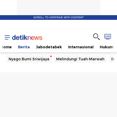
SCROLL TO CONTINUE WITH CONTENT
Home
Berita
Jabodetabek
Internasional
Hukum
Nyago Bumi Sriwijaya
Melindungi Tuah-Marwah
Ba