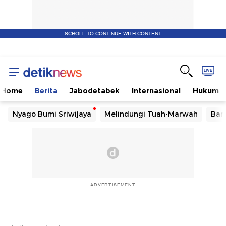
SCROLL TO CONTINUE WITH CONTENT
Home
Berita
Jabodetabek
Internasional
Hukum
Nyago Bumi Sriwijaya
Melindungi Tuah-Marwah
Ban
ADVERTISEMENT