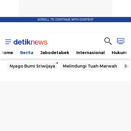
SCROLL TO CONTINUE WITH CONTENT
Home
Berita
Jabodetabek
Internasional
Hukum
Nyago Bumi Sriwijaya
Melindungi Tuah-Marwah
Ba