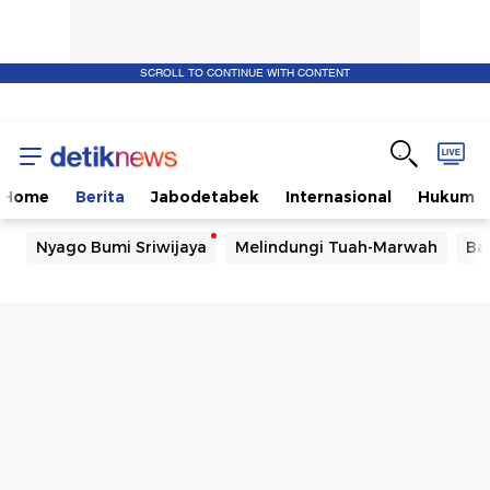
SCROLL TO CONTINUE WITH CONTENT
Home
Berita
Jabodetabek
Internasional
Hukum
Nyago Bumi Sriwijaya
Melindungi Tuah-Marwah
Ba