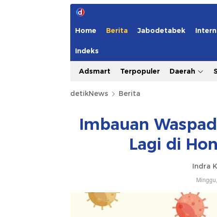
Home
Berita
Jabodetabek
Intern
Indeks
Adsmart
Terpopuler
Daerah
detikNews
Berita
Imbauan Waspada
Lagi di Ho
Indra 
Minggu,