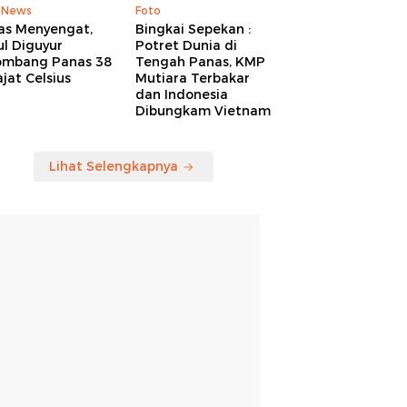
 News
Foto
as Menyengat,
Bingkai Sepekan :
l Diguyur
Potret Dunia di
ombang Panas 38
Tengah Panas, KMP
jat Celsius
Mutiara Terbakar
dan Indonesia
Dibungkam Vietnam
Lihat Selengkapnya