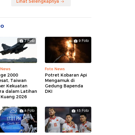
Lihat Selengkapnya
to
7 Foto
9 Foto
 News
Foto News
age 2000
Potret Kobaran Api
esat, Taiwan
Mengamuk di
er Kekuatan
Gedung Bapenda
ra dalam Latihan
DKI
 Kuang 2026
4 Foto
15 Foto