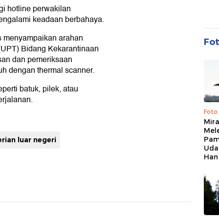
 hotline perwakilan
mengalami keadaan berbahaya.
s menyampaikan arahan
Fo
 (UPT) Bidang Kekarantinaan
san dan pemeriksaan
h dengan thermal scanner.
erti batuk, pilek, atau
rjalanan.
Foto
Mir
Mel
Pam
ian luar negeri
Uda
Han