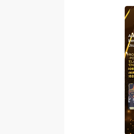
Aj
be
Usu