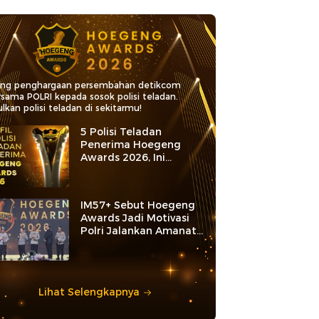
ang penghargaan persembahan detikcom
rsama POLRI kepada sosok polisi teladan.
lkan polisi teladan di sekitarmu!
5 Polisi Teladan
Penerima Hoegeng
Awards 2026, Ini
Kategori dan Kiprahnya
IM57+ Sebut Hoegeng
Awards Jadi Motivasi
Polri Jalankan Amanat
Konstitusi
Lihat Selengkapnya