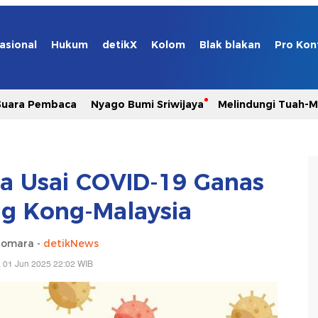
asional
Hukum
detikX
Kolom
Blak blakan
Pro Kon
Suara Pembaca
Nyago Bumi Sriwijaya
Melindungi Tuah-
 Usai COVID-19 Ganas
ng Kong-Malaysia
Komara -
detikNews
 01 Jun 2025 22:02 WIB