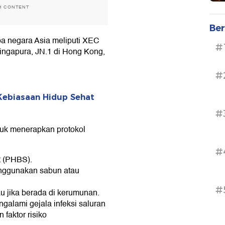
H CONTENT
Ber
pa negara Asia meliputi XEC
#
Singapura, JN.1 di Hong Kong,
#
Kebiasaan Hidup Sehat
#
uk menerapkan protokol
#
t (PHBS).
enggunakan sabun atau
#
u jika berada di kerumunan.
ngalami gejala infeksi saluran
faktor risiko