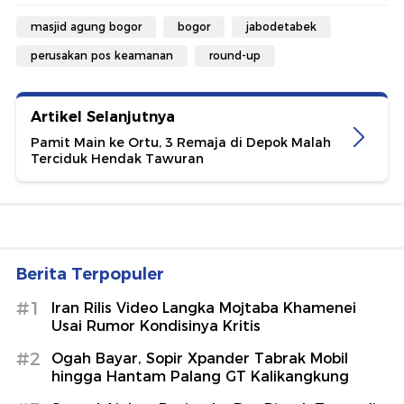
masjid agung bogor
bogor
jabodetabek
perusakan pos keamanan
round-up
Artikel Selanjutnya
Pamit Main ke Ortu, 3 Remaja di Depok Malah
Terciduk Hendak Tawuran
Berita Terpopuler
#1
Iran Rilis Video Langka Mojtaba Khamenei
Usai Rumor Kondisinya Kritis
#2
Ogah Bayar, Sopir Xpander Tabrak Mobil
hingga Hantam Palang GT Kalikangkung