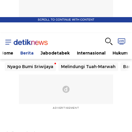
SCROLL TO CONTINUE WITH CONTENT
Home
Berita
Jabodetabek
Internasional
Hukum
Nyago Bumi Sriwijaya
Melindungi Tuah-Marwah
Ban
ADVERTISEMENT