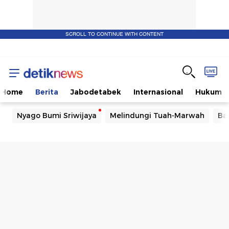
SCROLL TO CONTINUE WITH CONTENT
Home
Berita
Jabodetabek
Internasional
Hukum
Nyago Bumi Sriwijaya
Melindungi Tuah-Marwah
Ba