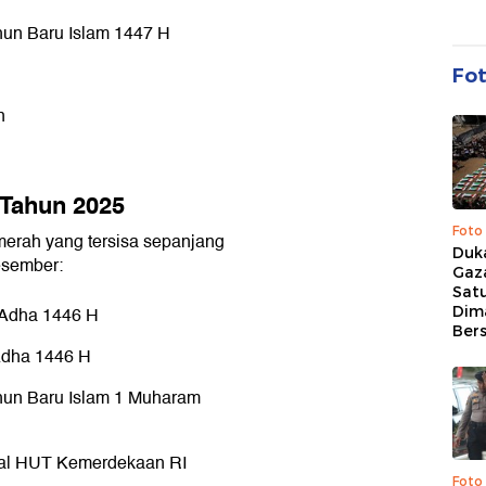
ahun Baru Islam 1447 H
Fo
n
 Tahun 2025
Foto
 merah yang tersisa sepanjang
Duk
esember:
Gaz
Sat
Dim
l Adha 1446 H
Ber
 Adha 1446 H
ahun Baru Islam 1 Muharam
onal HUT Kemerdekaan RI
Foto