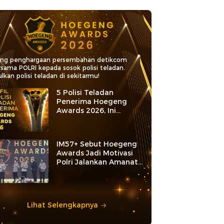
ang penghargaan persembahan detikcom
rsama POLRI kepada sosok polisi teladan.
lkan polisi teladan di sekitarmu!
5 Polisi Teladan
Penerima Hoegeng
Awards 2026, Ini
Kategori dan Kiprahnya
IM57+ Sebut Hoegeng
Awards Jadi Motivasi
Polri Jalankan Amanat
Konstitusi
Lihat Selengkapnya