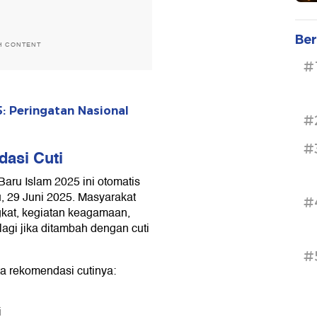
Ber
H CONTENT
#
: Peringatan Nasional
#
#
asi Cuti
Baru Islam 2025 ini otomatis
 29 Juni 2025. Masyarakat
#
gkat, kegiatan keagamaan,
alagi jika ditambah dengan cuti
#
ta rekomendasi cutinya:
i