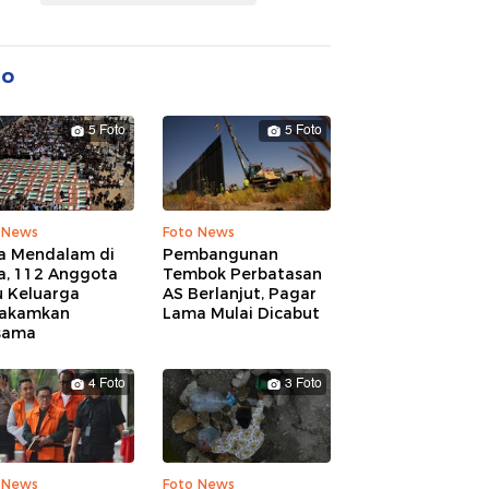
to
5 Foto
5 Foto
 News
Foto News
a Mendalam di
Pembangunan
a, 112 Anggota
Tembok Perbatasan
u Keluarga
AS Berlanjut, Pagar
akamkan
Lama Mulai Dicabut
sama
4 Foto
3 Foto
 News
Foto News