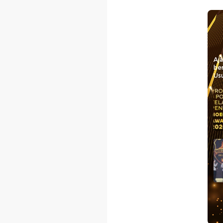
Aj
be
Usu