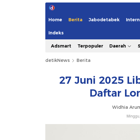
Home
Berita
Jabodetabek
Intern
Indeks
Adsmart
Terpopuler
Daerah
detikNews
Berita
27 Juni 2025 Li
Daftar L
Widhia Aru
Minggu,