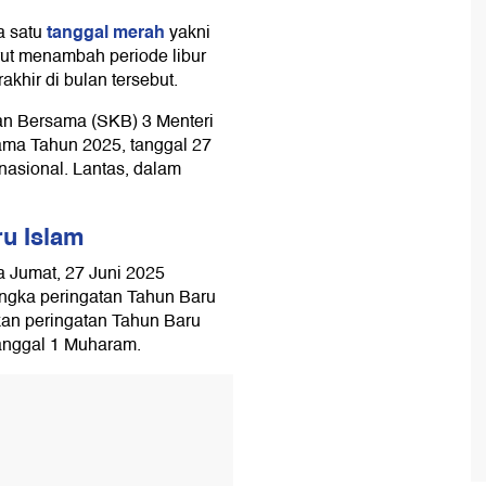
tanggal merah
a satu
yakni
Cuti
urut menambah periode libur
n 2025
khir di bulan tersebut.
an Bersama (SKB) 3 Menteri
sama Tahun 2025, tanggal 27
 nasional. Lantas, dalam
u Islam
a Jumat, 27 Juni 2025
angka peringatan Tahun Baru
kan peringatan Tahun Baru
tanggal 1 Muharam.